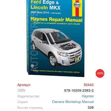
-15%
Артикул
50442
ISBN
978-16209-2383-2
Издательство
Haynes
Серия
Owners Workshop Manual
Кол-во страниц
328