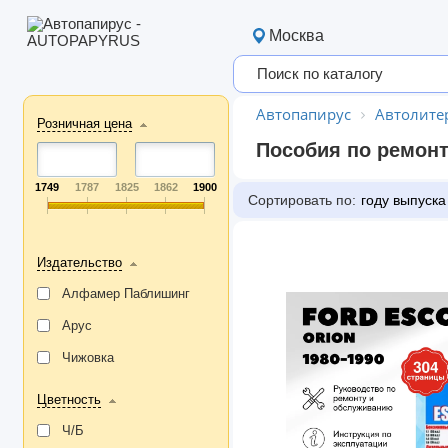
Москва
Автопапирус
Автолите
Розничная цена
Пособия по ремонт
1749
1787
1825
1862
1900
Сортировать по:
году выпуска
Издательство
Алфамер Паблишинг
Арус
Чижовка
Цветность
Ч/Б