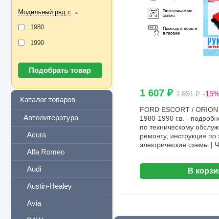
Модельный ряд с
1980
1990
1 607 ₽
1 891 ₽
-15
Каталог товаров
FORD ESCORT / ORION б
Автолитература
1980-1990 г.в. - подроб
по техническому обслу
Acura
ремонту, инструкция по 
электрические схемы | 
Alfa Romeo
Audi
В корзи
Austin-Healey
Avia