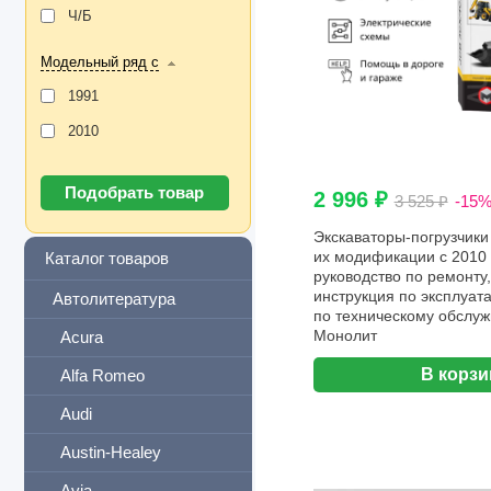
Ч/Б
Модельный ряд с
1991
2010
2 996 ₽
3 525 ₽
-15
Экскаваторы-погрузчики
их модификации с 2010 г
Каталог товаров
руководство по ремонту,
инструкция по эксплуата
Автолитература
по техническому обслуж
Монолит
Acura
В корзи
Alfa Romeo
Audi
Austin-Healey
Avia