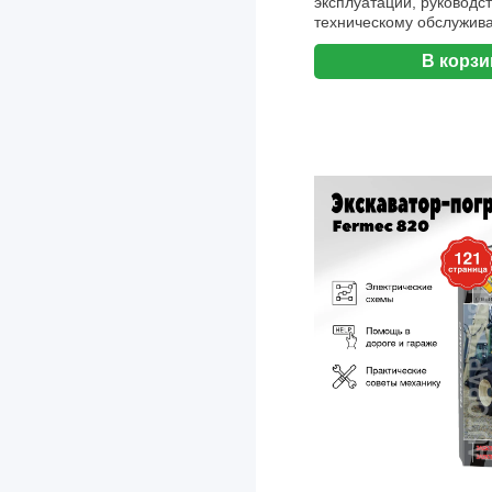
эксплуатации, руководст
Changan
техническому обслужива
Aвтодата
Chery
В корзи
Chevrolet
Chrysler
Citroen
Cummins
Dacia
Dadi
Daewoo
DAF
Daihatsu
Datsun
Derways