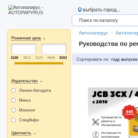
выбрать город...
Автопапирус
Автолите
Розничная цена
Руководства по ре
2100
3613
5127
6640
8153
Сортировать по:
году выпуска
Издательство
Легион-Aвтодата
Минск
Монолит
СпецИнфо
Цветность