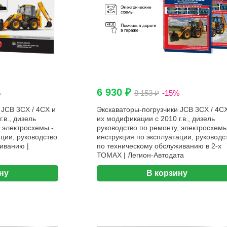
6 930 ₽
%
8 153 ₽
-15%
 JCB 3CX / 4CX и
Экскаваторы-погрузчики JCB 3CX / 4C
.в., дизель
их модификации с 2010 г.в., дизель
 электросхемы -
руководство по ремонту, электросхемы
ции, руководство
инструкция по эксплуатации, руководс
иванию |
по техническому обслуживанию в 2-х
ТОМАХ | Легион-Aвтодата
ну
В корзину