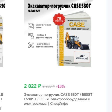
2 822 ₽
3 320 ₽
-15%
LB
Экскаватор-погрузчик CASE 580T / 580ST
 /
/ 590ST / 695ST электрооборудование и
электросхемы | СпецИнфо
|