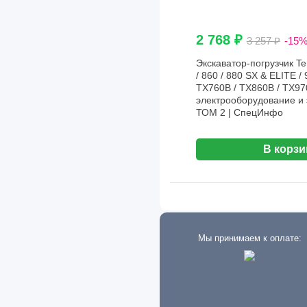
Detroit Diesel
Dodge
2 768 ₽
3 257 ₽
-15
Dong Feng
Экскаватор-погрузчик Te
/ 860 / 880 SX & ELITE / 
Eagle
TX760B / TX860B / TX97
электрооборудование и
Eaton
ТОМ 2 | СпецИнфо
Exeed
В корзи
FAW
Fiat
Ford
Foton
Мы принимаем к оплате:
Freightliner
Geely
GMC