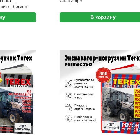
во по
СпецИнфо
нию | Легион-
ну
В корзину