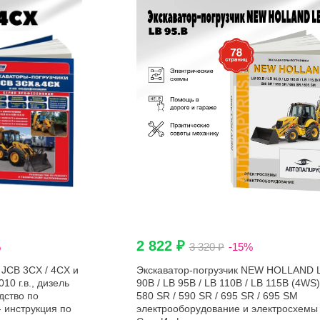
2 822 ₽
%
3 320 ₽
-15%
 JCB 3CX / 4CX и
Экскаватор-погрузчик NEW HOLLAND 
0 г.в., дизель
90B / LB 95B / LB 110B / LB 115B (4WS)
дство по
580 SR / 590 SR / 695 SR / 695 SM
- инструкция по
электрооборудование и электросхемы 