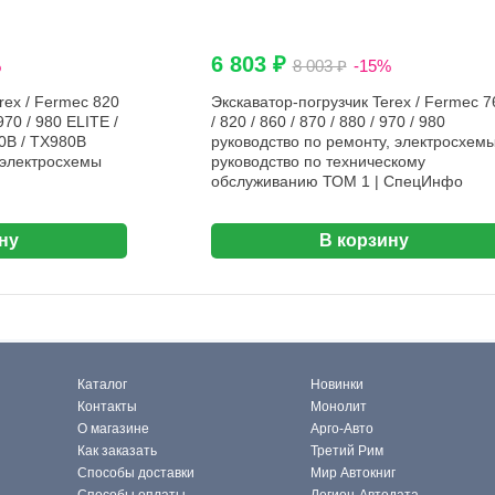
6 803 ₽
%
8 003 ₽
-15%
rex / Fermec 820
Экскаватор-погрузчик Terex / Fermec 7
970 / 980 ELITE /
/ 820 / 860 / 870 / 880 / 970 / 980
0B / TX980B
руководство по ремонту, электросхемы
 электросхемы
руководство по техническому
обслуживанию ТОМ 1 | СпецИнфо
ну
В корзину
Каталог
Новинки
Контакты
Монолит
О магазине
Арго-Авто
Как заказать
Третий Рим
Способы доставки
Мир Автокниг