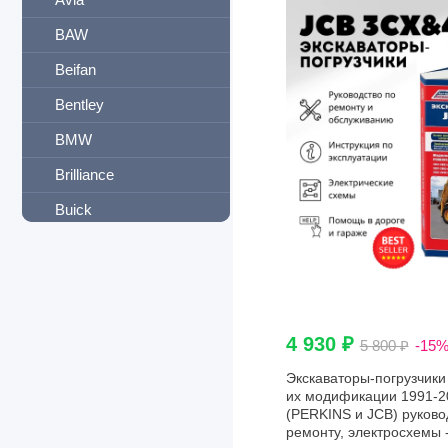
BAW
Beifan
Bentley
BMW
Brilliance
Buick
BYD
Cadillac
Carrier
4 930 ₽
5 800 ₽
-15
CASE
Экскаваторы-погрузчики
Caterpillar
их модификации 1991-201
(PERKINS и JCB) руково
Chana
ремонту, электросхемы 