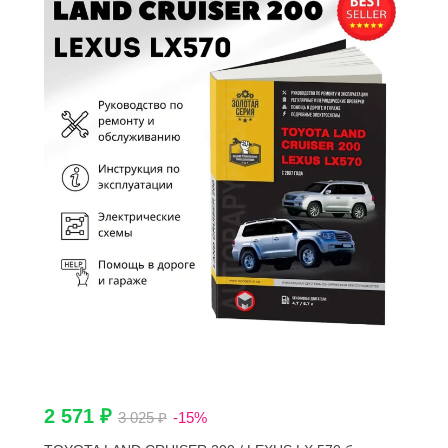
2 571 ₽
3 025 ₽
-15%