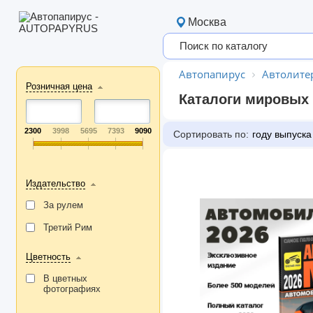
Москва
Автопапирус
Автолите
Розничная цена
Каталоги мировых
2300
3998
5695
7393
9090
Сортировать по:
году выпуска
Издательство
За рулем
Третий Рим
Цветность
В цветных
фотографиях