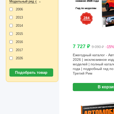
Модельный ряд с
2006
2013
2014
2015
2016
7 727 ₽
9 090 ₽
-15
2017
Ежегодный каталог - Ав
2026
2026 | эксклюзивное изд
моделей | полный катал
года | подробный гид по
Третий Рим
В корзи