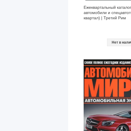
Ежеквартальный каталог
автoмобили и спецавтот
квартал) | Третий Рим
Нет в нали