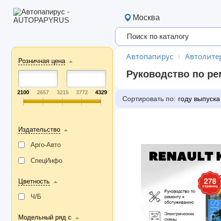
Москва
Автопапирус
Автолите
Розничная цена
Руководство по ре
2100
2657
3215
3772
4329
Сортировать по:
году выпуска
Издательство
Арго-Авто
СпецИнфо
Цветность
Ч/Б
Модельный ряд с