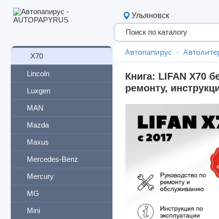
Solano (620)
Ульяновск
X50
X60
Автопапирус
Автолите
X70
Lincoln
Книга: LIFAN X70 б
ремонту, инструкц
Luxgen
MAN
Mazda
Maxus
Mercedes-Benz
Mercury
MG
Mini