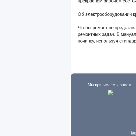
прекрасном рабочем состоя
Shacman
Об электрооборудовании кр
Skoda
Чтобы ремонт не представ
Smart
ремонтных задач. В мануал
починку, используя станда
Ssang Yong
Subaru
Suzuki
Tank
Tata
Мы принимаем к оплате:
Tatra
Terex
Tesla
Toyota
Наш