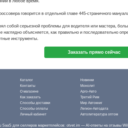
нии в любое время.
оссовера говорится в отдельной главе 445-страничного мануала,
лял собой серьезной проблемы для водителя или мастера, бол
е наглядно объясняется, как правильно и последовательно оп
ртные инструменты.
Заказать прямо сейчас
Каталог
Новинки
Контакты
Монолит
О магазине
Арго-Авто
Как заказать
Третий Рим
Способы доставки
Мир Автокниг
Способы оплаты
Легион-Автодата
Личный кабинет
Автолитература оптом
 SaaS для селлеров маркетплейсов:
otvet.im
— AI-ответы на отзывы Wil