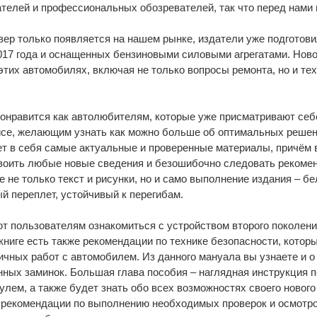
телей и профессиональных обозревателей, так что перед нами 
овер только появляется на нашем рынке, издатели уже подготов
17 года и оснащенных бензиновыми силовыми агрегатами. Новое
тих автомобилях, включая не только вопросы ремонта, но и те
онравится как автолюбителям, которые уже присматривают себ
исе, желающим узнать как можно больше об оптимальных решен
т в себя самые актуальные и проверенные материалы, причём 
воить любые новые сведения и безошибочно следовать рекомен
 не только текст и рисунки, но и само выполнение издания – бе
й переплет, устойчивый к перегибам.
т пользователям ознакомиться с устройством второго поколени
 книге есть также рекомендации по технике безопасности, которы
чных работ с автомобилем. Из данного мануала вы узнаете и о 
ных заминок. Большая глава пособия – наглядная инструкция по
рулем, а также будет знать обо всех возможностях своего новог
 рекомендации по выполнению необходимых проверок и осмотров