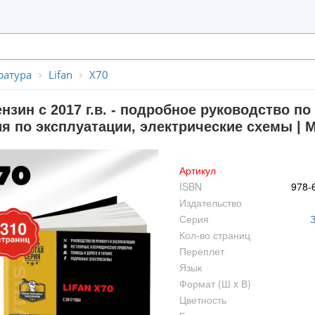
ратура
Lifan
X70
ензин с 2017 г.в. - подробное руководство 
ия по эксплуатации, электрические схемы | 
Артикул
ISBN
978-
Издательство
Серия
Кол-во страниц
Переплет
Язык
Формат (Ш x В)
Цветность